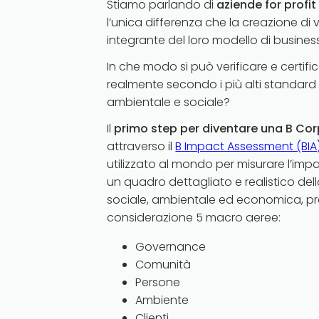
Stiamo parlando di
aziende for profit a
l’unica differenza che la creazione di 
integrante del loro modello di business
In che modo si può verificare e certif
realmente secondo i più alti standar
ambientale e sociale?
Il
primo step per diventare una B Cor
attraverso il
B Impact Assessment (BIA
utilizzato al mondo per misurare l’impa
un quadro dettagliato e realistico de
sociale, ambientale ed economica, p
considerazione 5 macro aeree:
Governance
Comunità
Persone
Ambiente
Clienti