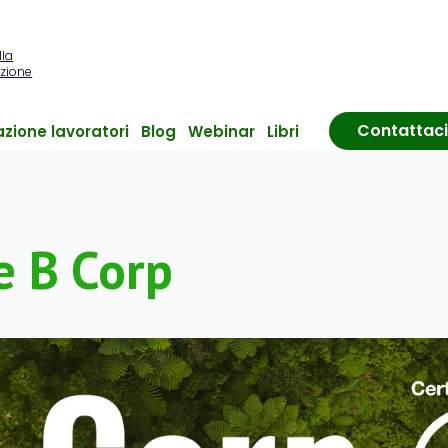
lla
azione
Contattaci
zione lavoratori
Blog
Webinar
Libri
e B Corp