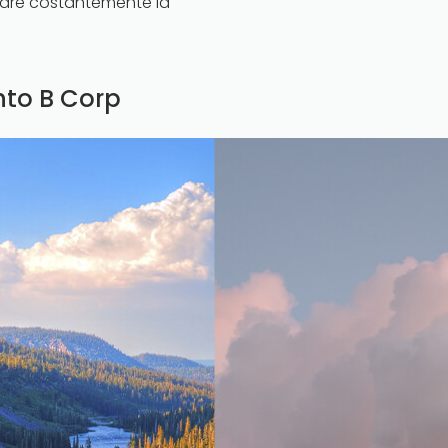
orare costantemente la
nto B Corp