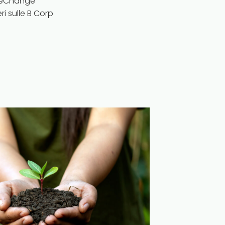
TheChange
ri sulle B Corp