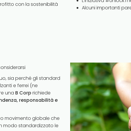
L’iniziativa #Unlock
rofitto con la sostenibilità
Alcuni importanti pare
considerarsi
uo, sia perché gli standard
zanti e ferrei (ne
ere una
B Corp
richiede
ndenza, responsabilità e
ovo movimento globale che
in modo standardizzato le