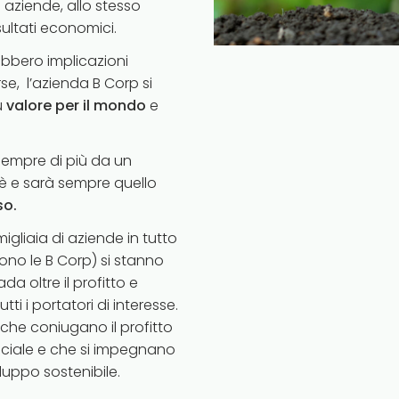
 aziende, allo stesso
sultati economici.
bbero implicazioni
se, l’azienda B Corp si
ù
valore per il mondo
e
sempre di più da un
è e sarà sempre quello
so.
igliaia di aziende in tutto
 sono le B Corp) si stanno
 oltre il profitto e
i i portatori di interesse.
che coniugano il profitto
ociale e che si impegnano
luppo sostenibile.