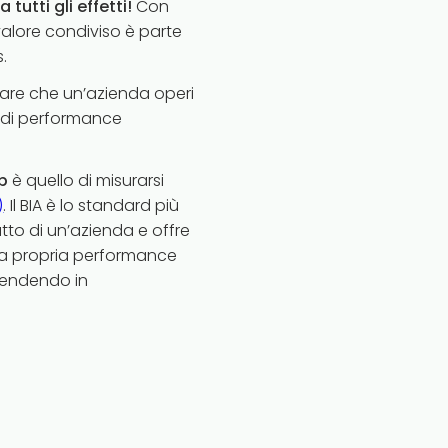
 tutti gli effetti!
Con
valore condiviso è parte
.
icare che un’azienda operi
d di performance
p
è quello di misurarsi
)
. Il BIA è lo standard più
tto di un’azienda e offre
lla propria performance
rendendo in