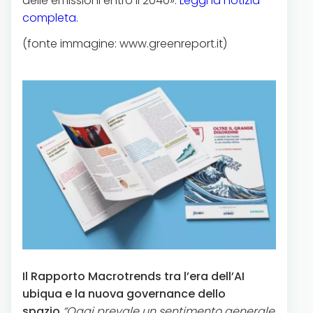
delle emissioni entro il 2040».
Leggi la notizia
completa.
(fonte immagine: www.greenreport.it)
Il Rapporto Macrotrends tra l’era dell’AI
ubiqua e la nuova governance dello
spazio.
“Oggi prevale un sentimento generale